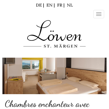
DE
|
EN
|
FR
|
NL
Toggl
naviga
Chambres enchanteur avec